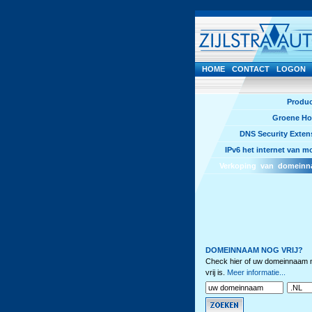
HOME
CONTACT
LOGON
Produc
Groene Ho
DNS Security Exten
IPv6 het internet van m
Verkoping van domein
DOMEINNAAM NOG VRIJ?
Check hier of uw domeinnaam 
vrij is.
Meer informatie...