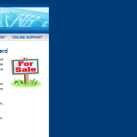
ENT
ONLINE SUPPORT
erd
rd
in
ra
ten
en
n,
n.