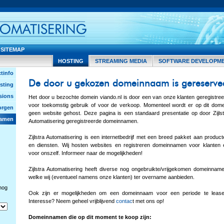
SITEMAP
HOSTING
STREAMING MEDIA
SOFTWARE DEVELOPM
tinfo
De door u gekozen domeinnaam is gereserve
sting
sions
Het door u bezochte domein viando.nl is door een van onze klanten geregistree
voor toekomstig gebruik of voor de verkoop. Momenteel wordt er op dit dome
orgen
geen website gehost. Deze pagina is een standaard presentatie op door Zijlst
namen
Automatisering geregistreerde domeinnamen.
Zijlstra Automatisering is een internetbedrijf met een breed pakket aan produc
en diensten. Wij hosten websites en registreren domeinnamen voor klanten 
voor onszelf. Informeer naar de mogelijkheden!
Zijlstra Automatisering heeft diverse nog ongebruikte/vrijgekomen domeinname
welke wij (eventueel namens onze klanten) ter overname aanbieden.
nog
Ook zijn er mogelijkheden om een domeinnaam voor een periode te lease
Interesse? Neem geheel vrijblijvend
contac
t met ons op!
Domeinnamen die op dit moment te koop zijn: