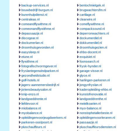
backup-services.nl
bentochnietgek.nl
bouwbedrijf-burgum.nl
brugwachtersfm.nl
burenhulpdienst.nl
cartilage.nl
centraleas.nl
clearwire.nl
comeandflywithme.nl
comeflywithme.nl
comeonandflywithme.nl
compacksound.nl
depassaazje.nl
deperronwachters.nl
discogear.nl
dockumerdiel.nl
dockumerlan.nl
dokkumerdiel.nl
droomhuisgevonden.nl
droomhuisgezien.nl
easysleep.nl
ehbo-docent.nl
etune.nl
exquisiet.nl
flywithme.nl
foonsearch.nl
fotografischvormgever.nl
frysk-hynder.nl
fryslantegenwindparken.nl
garage-visser.nl
gezondheidstudio.nl
glyce.nl
golf-hotels.nl
harlingen-parkeren.nl
jagers-aannemersbedrijf.nl
jongynfryslan.nl
joriensbeautysalon.nl
kaderopleiding-ehbo.nl
knip-enzo.nl
kunstofrenovatie.nl
landgoeddrente.nl
landgoeddrenthe.nl
liefdevoor.nl
meielkoarien.nl
miobalance.nl
myo-balance.nl
myobalance.nl
nonstophetallerbeste.nl
opleidingenvoorjeugdwerkers.nl
opleidingenvoorleraren.nl
parkeren-oostpoort.nl
passaazje.nl
pluschauffeurs.nl
pluschauffeursdiensten.nl